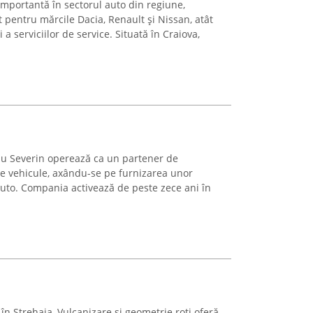
importantă în sectorul auto din regiune,
 pentru mărcile Dacia, Renault și Nissan, atât
i a serviciilor de service. Situată în Craiova,
u Severin operează ca un partener de
de vehicule, axându-se pe furnizarea unor
auto. Compania activează de peste zece ani în
în Strehaia, Vulcanizare și geometrie roți oferă