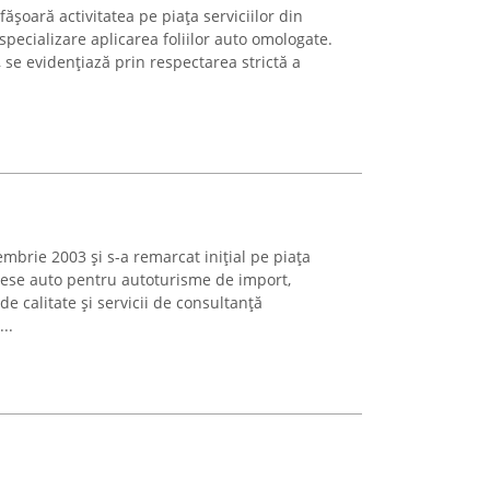
ășoară activitatea pe piața serviciilor din
pecializare aplicarea foliilor auto omologate.
 se evidențiază prin respectarea strictă a
embrie 2003 și s-a remarcat inițial pe piața
iese auto pentru autoturisme de import,
 calitate și servicii de consultanță
..