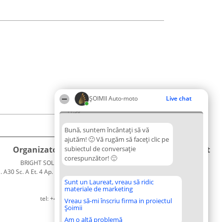
ȘOIMII Auto-moto
Live chat
11:36
Bună, suntem încântați să vă
ajutăm! 🙂 Vă rugăm să faceți clic pe
Organizator Ranking
subiectul de conversație
Plebiscyt
Contact
corespunzător! 🙂
BRIGHT SOLUTIONS BR SRL
Câștigătorii
Contact
. A30 Sc. A Et. 4 Ap. 13 Cod 061952
Lista
București
Tuturor
Sunt un Laureat, vreau să ridic
materiale de marketing
CUI 36737675
Laureaților
tel: +40 770 990 492
Reguli
Vreau să-mi înscriu firma in proiectul
Șoimii
Statut
Politica de
Am o altă problemă