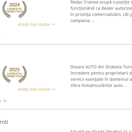
Redac Craiova ocupă o poziție 
funcționând ca dealer autorizat
în privința comercializării, cât ș
compania ...
Arată mai multe >>
Dosare AUTO din Drobeta-Turn
încredere pentru proprietarii 
servicii esențiale în domeniul 
sfera înmatriculărilor auto ...
Arată mai multe >>
roti
Situată pe Strada Decebal 11-1 