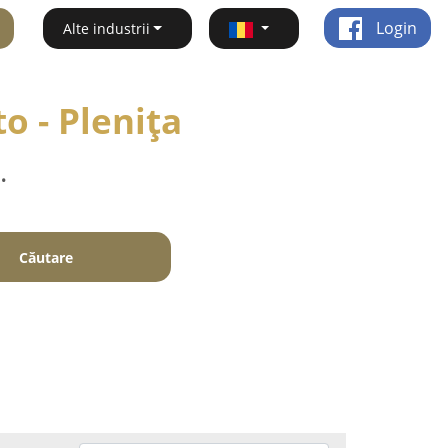
Login
Alte industrii
o - Pleniţa
.
Căutare