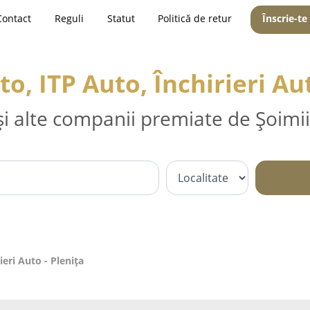
Contact
Reguli
Statut
Politică de retur
Înscrie-te
to, ITP Auto, Închirieri Aut
și alte companii premiate de Șoimii
ieri Auto - Pleniţa