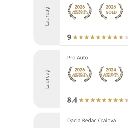
Laureați
9
Pro Auto
Laureați
8.4
Dacia Redac Craiova