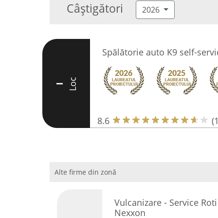
Câștigători
2026
Spălătorie auto K9 self-servi
Loc
I
8.6
(
Alte firme din zonă
Vulcanizare - Service Ro
Nexxon