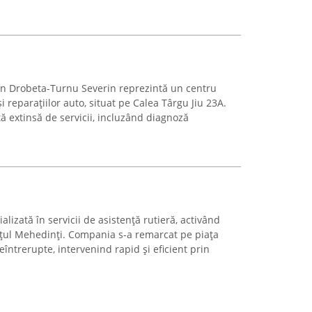
in Drobeta-Turnu Severin reprezintă un centru
și reparațiilor auto, situat pe Calea Târgu Jiu 23A.
tă extinsă de servicii, incluzând diagnoză
alizată în servicii de asistență rutieră, activând
ețul Mehedinți. Compania s-a remarcat pe piața
eîntrerupte, intervenind rapid și eficient prin