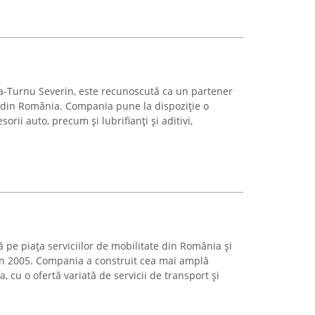
ta-Turnu Severin, este recunoscută ca un partener
 din România. Compania pune la dispoziție o
sorii auto, precum și lubrifianți și aditivi,
pe piața serviciilor de mobilitate din România și
 din 2005. Compania a construit cea mai amplă
 cu o ofertă variată de servicii de transport și