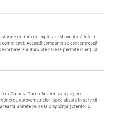
sforme dorința de explorare și aventură într-o
ă de complicații. Această companie se concentrează
e închiriere autorulote care le permite clienților
că în Drobeta-Turnu Severin ca o alegere
eținerea autovehiculelor. Specializată în servicii
 această unitate pune la dispoziția șoferilor o