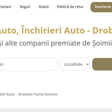
Contact
Reguli
Statut
Politică de retur
Înscrie-te
Auto, Închirieri Auto - Dr
și alte companii premiate de Șoimii
rieri Auto - Drobeta-Turnu Severin