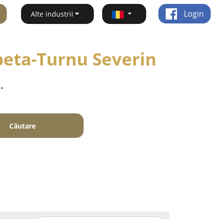
Login
Alte industrii
obeta-Turnu Severin
.
Căutare