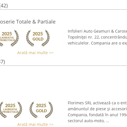
(42)
oserie Totale & Partiale
Infolieri Auto Geamuri & Caros
Topolniței nr. 22, concentrându
vehiculelor. Compania are o exp
Arată mai multe >>
37)
Florimes SRL activează ca o en
amănuntul de piese și accesori
Compania, fondată în anul 1994
sectorul auto-moto, ...
Arată mai multe >>