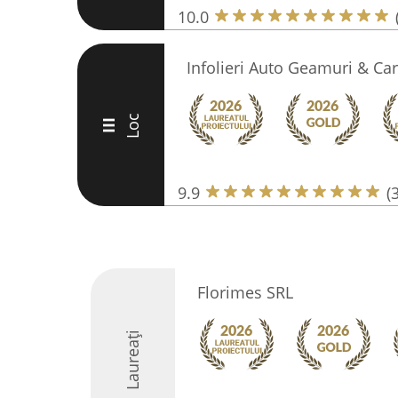
10.0
Infolieri Auto Geamuri & Car
Loc
III
9.9
(
Florimes SRL
Laureați