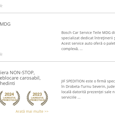
E MDG
Bosch Car Service Teile MDG d
specializat dedicat întreținerii 
Acest service auto oferă o pale
complexă, ...
utiera NON-STOP,
eblocare carosabil,
JIF SPEDITION este o firmă speci
hedinti
în Drobeta-Turnu Severin, jud
locală datorită prezenței sale n
serviciile ...
Arată mai multe >>