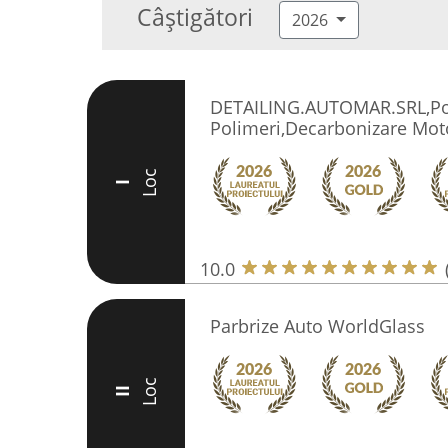
Câștigători
2026
DETAILING.AUTOMAR.SRL,Pol
Polimeri,Decarbonizare Mot
Loc
I
10.0
Parbrize Auto WorldGlass
Loc
II