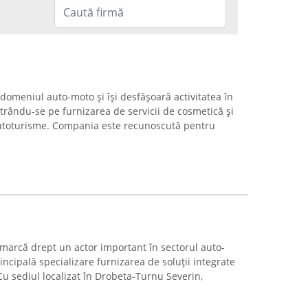
domeniul auto-moto și își desfășoară activitatea în
rându-se pe furnizarea de servicii de cosmetică și
autoturisme. Compania este recunoscută pentru
marcă drept un actor important în sectorul auto-
cipală specializare furnizarea de soluții integrate
u sediul localizat în Drobeta-Turnu Severin,