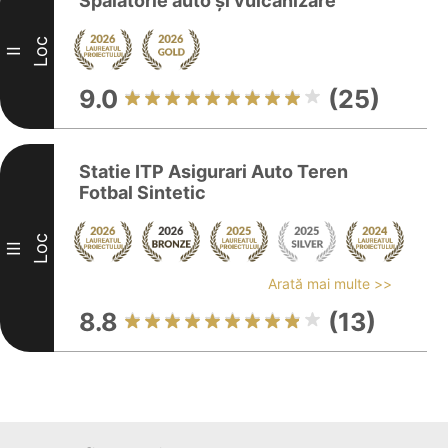
Spălătorie auto și vulcanizare
Loc
II
9.0
(25)
Statie ITP Asigurari Auto Teren
Fotbal Sintetic
Loc
III
Arată mai multe >>
8.8
(13)