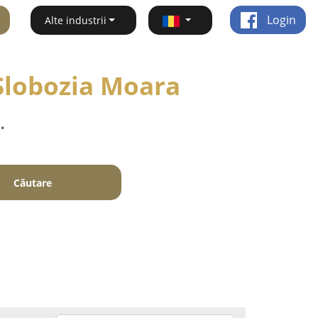
Login
Alte industrii
 Slobozia Moara
.
Căutare