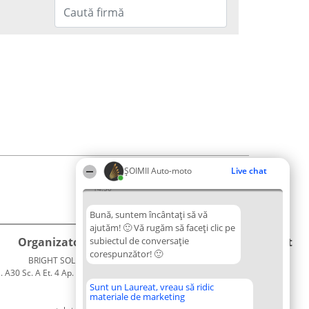
ȘOIMII Auto-moto
Live chat
14:50
Bună, suntem încântați să vă
ajutăm! 🙂 Vă rugăm să faceți clic pe
Organizator Ranking
subiectul de conversație
Plebiscyt
Contact
corespunzător! 🙂
BRIGHT SOLUTIONS BR SRL
Câștigătorii
Contact
. A30 Sc. A Et. 4 Ap. 13 Cod 061952
Lista
București
Tuturor
Sunt un Laureat, vreau să ridic
materiale de marketing
CUI 36737675
Laureaților