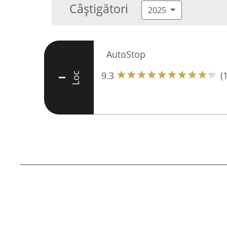
Câștigători
2025
AutoStop
9.3
(
Loc
I