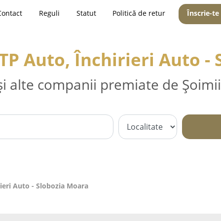
Contact
Reguli
Statut
Politică de retur
Înscrie-te
ITP Auto, Închirieri Auto -
și alte companii premiate de Șoimii
rieri Auto - Slobozia Moara