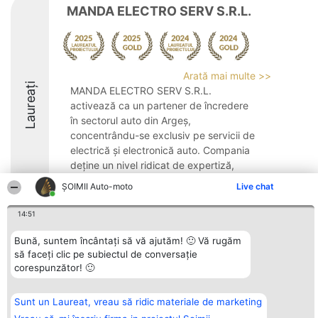
MANDA ELECTRO SERV S.R.L.
Arată mai multe >>
Laureați
MANDA ELECTRO SERV S.R.L.
activează ca un partener de încredere
în sectorul auto din Argeș,
concentrându-se exclusiv pe servicii de
electrică și electronică auto. Compania
deține un nivel ridicat de expertiză,
furnizând soluții complete de ...
ȘOIMII Auto-moto
Live chat
14:51
Bună, suntem încântați să vă ajutăm! 🙂 Vă rugăm
să faceți clic pe subiectul de conversație
Organizator Ranking
Plebiscyt
Contact
corespunzător! 🙂
BRIGHT SOLUTIONS BR SRL
Câștigătorii
Contact
Aleea Timisul De Sus 2 Bl. A30
Lista Tuturor
Sc. A Et. 4 Ap. 13 Cod 061952
Laureaților
București
Reguli
Sunt un Laureat, vreau să ridic materiale de marketing
CUI 36737675
Statut