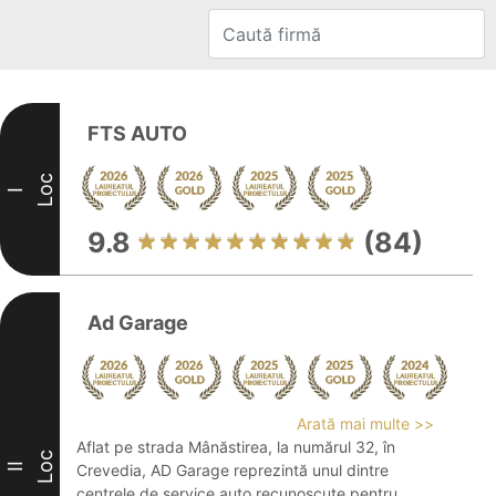
FTS AUTO
Loc
I
9.8
(84)
Ad Garage
Arată mai multe >>
Aflat pe strada Mânăstirea, la numărul 32, în
Loc
II
Crevedia, AD Garage reprezintă unul dintre
centrele de service auto recunoscute pentru