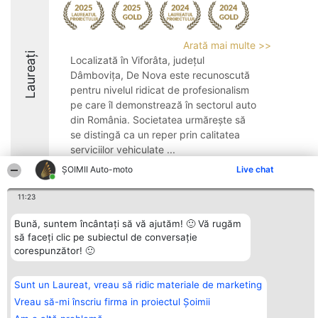
Arată mai multe >>
Laureați
Localizată în Viforâta, județul
Dâmbovița, De Nova este recunoscută
pentru nivelul ridicat de profesionalism
pe care îl demonstrează în sectorul auto
din România. Societatea urmărește să
se distingă ca un reper prin calitatea
serviciilor vehiculate ...
ȘOIMII Auto-moto
Live chat
11:23
Bună, suntem încântați să vă ajutăm! 🙂 Vă rugăm
Organizator Ranking
Plebiscyt
Contact
să faceți clic pe subiectul de conversație
BRIGHT SOLUTIONS BR SRL
Câștigătorii
Contact
Aleea Timisul De Sus 2 Bl. A30
Lista Tuturor
corespunzător! 🙂
Sc. A Et. 4 Ap. 13 Cod 061952
Laureaților
București
Reguli
CUI 36737675
Statut
Sunt un Laureat, vreau să ridic materiale de marketing
tel: +40 770 990 492
Politica de
Vreau să-mi înscriu firma in proiectul Șoimii
confidențialitate