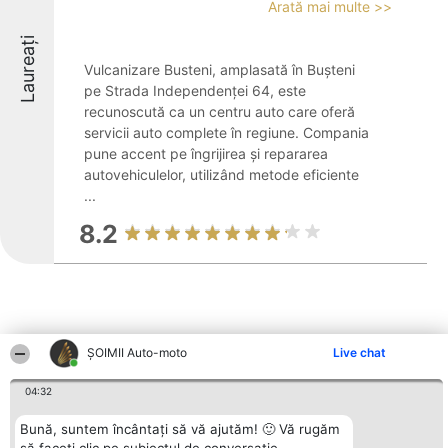
Arată mai multe >>
Laureați
Vulcanizare Busteni, amplasată în Bușteni
pe Strada Independenței 64, este
recunoscută ca un centru auto care oferă
servicii auto complete în regiune. Compania
pune accent pe îngrijirea și repararea
autovehiculelor, utilizând metode eficiente
...
8.2
ȘOIMII Auto-moto
Live chat
Alte firme din zonă
04:32
Bună, suntem încântați să vă ajutăm! 🙂 Vă rugăm
Organizator Ranking
Plebiscyt
Contact