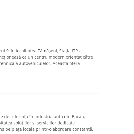
ul 9, în localitatea Tămășeni, Stația ITP -
cționează ca un centru modern orientat către
 tehnică a autovehiculelor. Aceasta oferă
de referință în industria auto din Bacău,
tatea soluțiilor și serviciilor dedicate
ns pe piața locală printr-o abordare constantă,