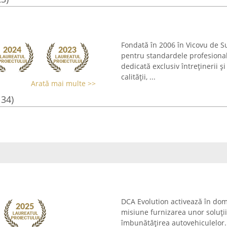
Fondată în 2006 în Vicovu de S
pentru standardele profesional
dedicată exclusiv întreținerii ș
calității, ...
Arată mai multe >>
134)
DCA Evolution activează în dom
misiune furnizarea unor soluți
îmbunătățirea autovehiculelor. 