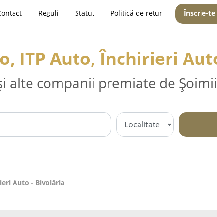
Contact
Reguli
Statut
Politică de retur
Înscrie-te
o, ITP Auto, Închirieri Auto
și alte companii premiate de Șoimii
ieri Auto - Bivolăria