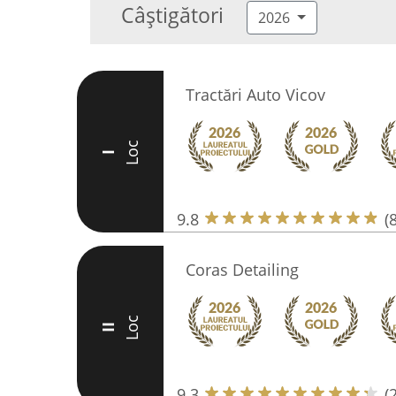
Câștigători
2026
Tractări Auto Vicov
Loc
I
9.8
(
Coras Detailing
Loc
II
9.3
(