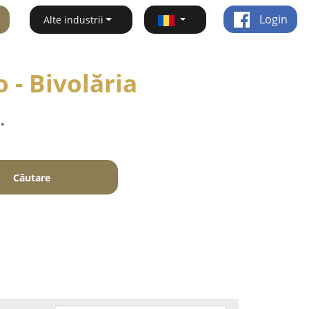
Login
Alte industrii
 - Bivolăria
.
Căutare