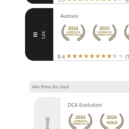
Autoviv
Loc
III
8.4
(
Alte firme din zonă
DCA Evolution
Laureați