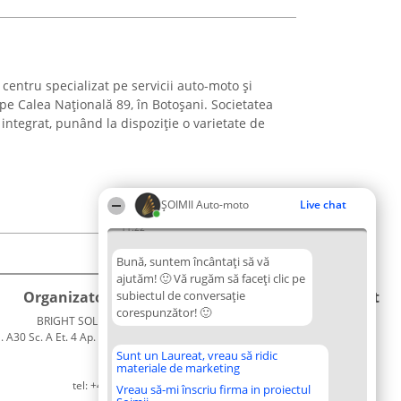
entru specializat pe servicii auto-moto și
 pe Calea Națională 89, în Botoșani. Societatea
integrat, punând la dispoziție o varietate de
ȘOIMII Auto-moto
Live chat
11:22
Bună, suntem încântați să vă
ajutăm! 🙂 Vă rugăm să faceți clic pe
Organizator Ranking
subiectul de conversație
Plebiscyt
Contact
corespunzător! 🙂
BRIGHT SOLUTIONS BR SRL
Câștigătorii
Contact
. A30 Sc. A Et. 4 Ap. 13 Cod 061952
Lista
București
Tuturor
Sunt un Laureat, vreau să ridic
materiale de marketing
CUI 36737675
Laureaților
tel: +40 770 990 492
Reguli
Vreau să-mi înscriu firma in proiectul