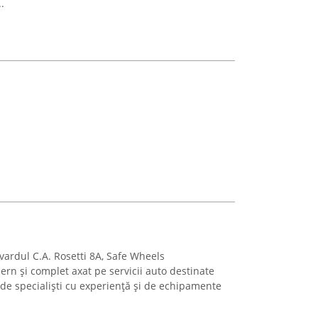
.
evardul C.A. Rosetti 8A, Safe Wheels
rn și complet axat pe servicii auto destinate
 de specialiști cu experiență și de echipamente