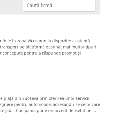
onibile în zona Vicov pun la dispoziție asistență
 transport pe platformă destinat mai multor tipuri
unt concepute pentru a răspunde prompt și
pe piața din Suceava prin oferirea unor servicii
treținere pentru automobile, adresându-se celor care
proșabil. Compania pune un accent deosebit pe ...