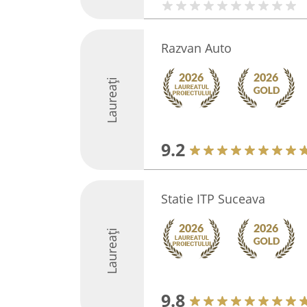
Razvan Auto
Laureați
9.2
Statie ITP Suceava
Laureați
9.8