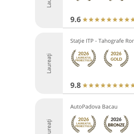
9.6
Stație ITP - Tahografe 
Laureați
9.8
AutoPadova Bacau
Laureați