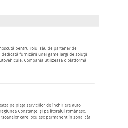
unoscută pentru rolul său de partener de
d dedicată furnizării unei game largi de soluții
autovehicule. Compania utilizează o platformă
ază pe piața serviciilor de închiriere auto,
regiunea Constanței și pe litoralul românesc.
rsoanelor care locuiesc permanent în zonă, cât