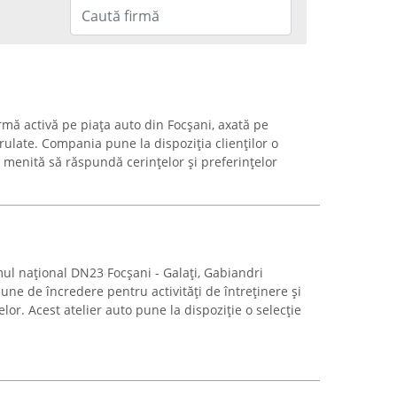
rmă activă pe piața auto din Focșani, axată pe
ulate. Compania pune la dispoziția clienților o
, menită să răspundă cerințelor și preferințelor
mul național DN23 Focșani - Galați, Gabiandri
une de încredere pentru activități de întreținere și
lor. Acest atelier auto pune la dispoziție o selecție