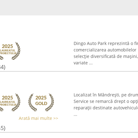
Dingo Auto Park reprezintă o fi
comercializarea automobilelor r
selecție diversificată de mașini
variate ...
34)
Localizat în Mândrești, pe dru
Service se remarcă drept o opți
reparații destinate autovehicule
...
Arată mai multe >>
45)