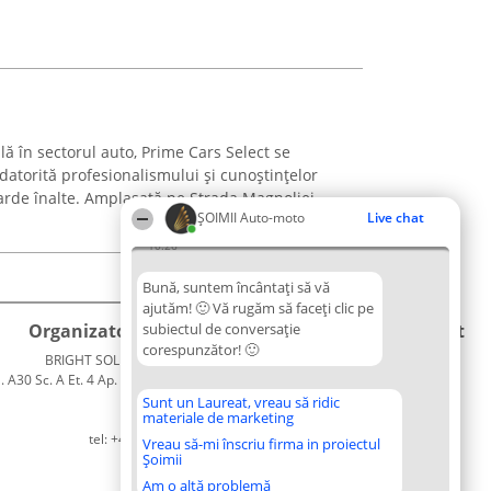
lă în sectorul auto, Prime Cars Select se
atorită profesionalismului și cunoștințelor
ndarde înalte. Amplasată pe Strada Magnoliei
ȘOIMII Auto-moto
Live chat
10:26
Bună, suntem încântați să vă
ajutăm! 🙂 Vă rugăm să faceți clic pe
Organizator Ranking
subiectul de conversație
Plebiscyt
Contact
corespunzător! 🙂
BRIGHT SOLUTIONS BR SRL
Câștigătorii
Contact
. A30 Sc. A Et. 4 Ap. 13 Cod 061952
Lista
București
Tuturor
Sunt un Laureat, vreau să ridic
materiale de marketing
CUI 36737675
Laureaților
tel: +40 770 990 492
Reguli
Vreau să-mi înscriu firma in proiectul
Șoimii
Statut
Politica de
Am o altă problemă