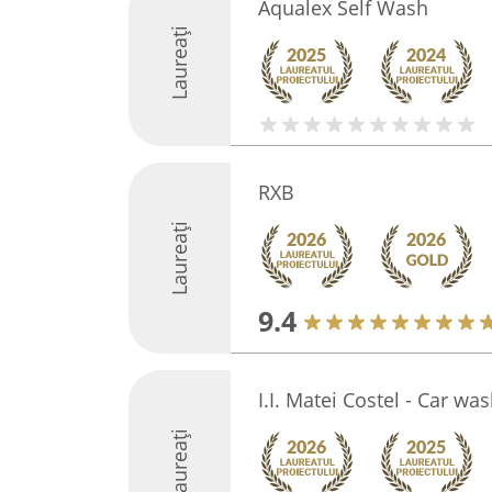
Aqualex Self Wash
Laureați
RXB
Laureați
9.4
I.I. Matei Costel - Car wa
Laureați