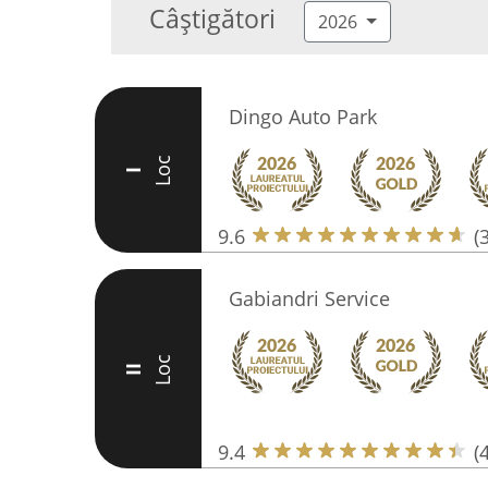
Câștigători
2026
Dingo Auto Park
Loc
I
9.6
(
Gabiandri Service
Loc
II
9.4
(