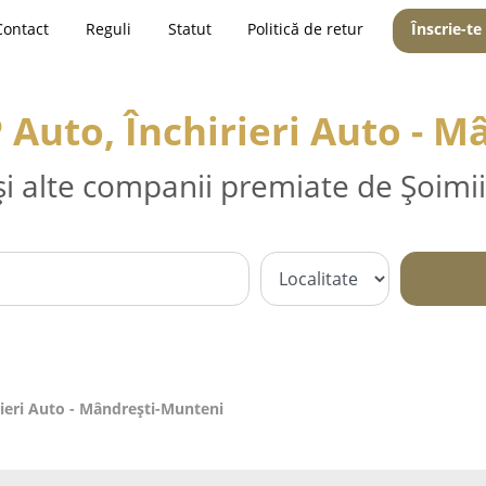
Contact
Reguli
Statut
Politică de retur
Înscrie-te
P Auto, Închirieri Auto - 
și alte companii premiate de Șoimii
rieri Auto - Mândreşti-Munteni