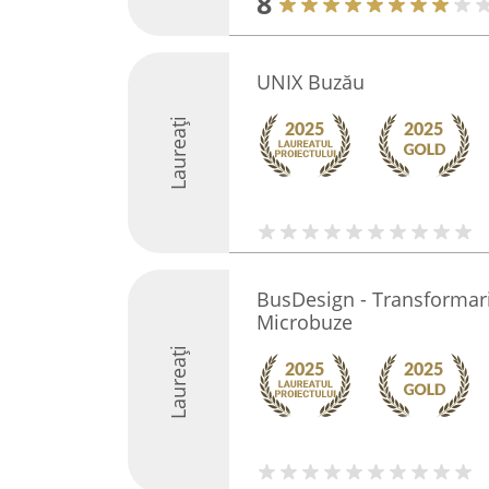
8
UNIX Buzău
Laureați
BusDesign - Transformari
Microbuze
Laureați