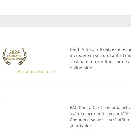
Bardi Auto din Galați este rec
încredere în sectorul auto, fiin
destinate tuturor tipurilor de 
online bine ...
Arată mai multe >>
a
EAG Rent a Car Constanta active
având o prezență constantă în 
Compania se adresează atât pe
și turiștilor ...