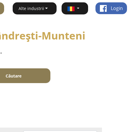
Login
Alte industrii
Mândreşti-Munteni
.
Căutare