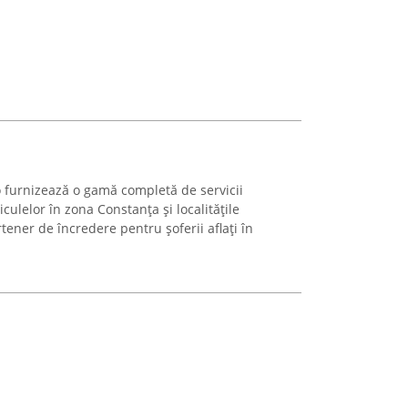
 furnizează o gamă completă de servicii
culelor în zona Constanța și localitățile
tener de încredere pentru șoferii aflați în