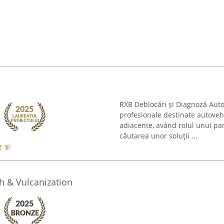
RXB Deblocări și Diagnoză Auto
profesionale destinate autovehi
adiacente, având rolul unui par
căutarea unor soluții ...
sh & Vulcanization